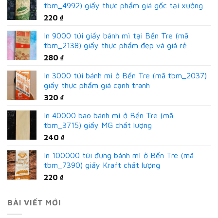
tbm_4992) giấy thực phẩm giá gốc tại xưởng
220
₫
In 9000 túi giấy bánh mì tại Bến Tre (mã
tbm_2138) giấy thực phẩm đẹp và giá rẻ
280
₫
In 3000 túi bánh mì ở Bến Tre (mã tbm_2037)
giấy thực phẩm giá cạnh tranh
320
₫
In 40000 bao bánh mì ở Bến Tre (mã
tbm_3715) giấy MG chất lượng
240
₫
In 100000 túi đựng bánh mì ở Bến Tre (mã
tbm_7390) giấy Kraft chất lượng
220
₫
BÀI VIẾT MỚI