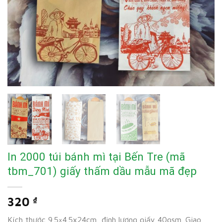
In 2000 túi bánh mì tại Bến Tre (mã
tbm_701) giấy thấm dầu mẫu mã đẹp
320
₫
Kích thước 9.5×4.5x24cm, định lượng giấy 40gsm. Giao