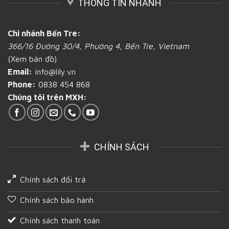
THÔNG TIN NHANH
bí
bọc
quyết
bánh
chọn
mì
cơ
được
Chi nhánh Bến Tre:
sở
làm
366/16 Đường 30/4, Phường 4, Bến Tre, Vietnam
in
bằng
ấn
giấy
(Xem bản đồ)
bao
tại
Email:
info@lily.vn
bì
Bến
bánh
Tre
Phone:
0838 454 868
mì
Chúng tôi trên MXH:
độ
tin
cậy
và
chất
lượng
CHÍNH SÁCH
tại
Bến
Tre
Chính sách đổi trả
Chính sách bảo hành
Chính sách thanh toán