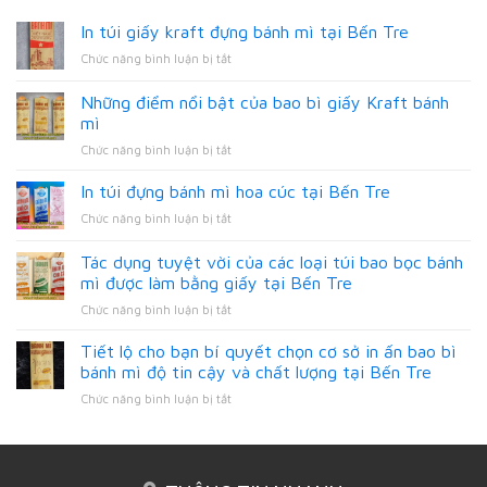
In túi giấy kraft đựng bánh mì tại Bến Tre
ở
Chức năng bình luận bị tắt
In
túi
Những điểm nổi bật của bao bì giấy Kraft bánh
giấy
mì
kraft
ở
Chức năng bình luận bị tắt
đựng
Những
bánh
điểm
mì
In túi đựng bánh mì hoa cúc tại Bến Tre
nổi
tại
ở
Chức năng bình luận bị tắt
bật
Bến
In
của
Tre
túi
Tác dụng tuyệt vời của các loại túi bao bọc bánh
bao
đựng
bì
mì được làm bằng giấy tại Bến Tre
bánh
giấy
ở
Chức năng bình luận bị tắt
mì
Kraft
Tác
hoa
bánh
dụng
cúc
Tiết lộ cho bạn bí quyết chọn cơ sở in ấn bao bì
mì
tuyệt
tại
bánh mì độ tin cậy và chất lượng tại Bến Tre
vời
Bến
ở
Chức năng bình luận bị tắt
của
Tre
Tiết
các
lộ
loại
cho
túi
bạn
bao