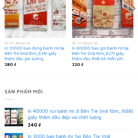
IN TÚI BÁNH MÌ
IN TÚI BÁNH MÌ
In 10000 bao đựng bánh mì tại
In 60000 bao gói bánh mì tại
Bến Tre (mã tbm_634) giấy
Bến Tre (mã tbm_627) giấy
thấm dầu giá xưởng
thấm dầu thiết kế miễn phí
280
₫
220
₫
SẢN PHẨM MỚI
In 40000 túi bánh mì ở Bến Tre (mã tbm_1668)
giấy thấm dầu đẹp và chất lượng
240
₫
In 3000 bao bánh mì tại Bến Tre (mã