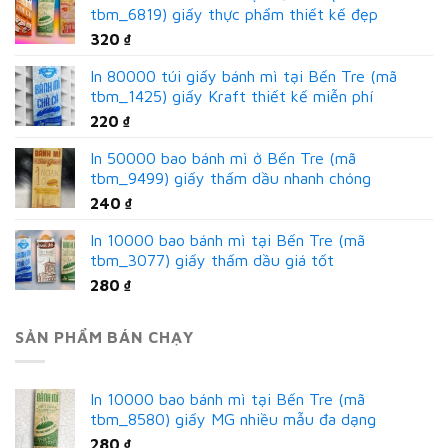
tbm_6819) giấy thực phẩm thiết kế đẹp
320
₫
In 80000 túi giấy bánh mì tại Bến Tre (mã
tbm_1425) giấy Kraft thiết kế miễn phí
220
₫
In 50000 bao bánh mì ở Bến Tre (mã
tbm_9499) giấy thấm dầu nhanh chóng
240
₫
In 10000 bao bánh mì tại Bến Tre (mã
tbm_3077) giấy thấm dầu giá tốt
280
₫
SẢN PHẨM BÁN CHẠY
In 10000 bao bánh mì tại Bến Tre (mã
tbm_8580) giấy MG nhiều mẫu đa dạng
280
₫