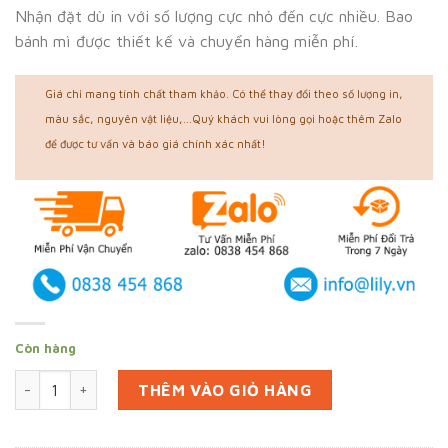
Nhận đặt dù in với số lượng cực nhỏ đến cực nhiều. Bao
bánh mì được thiết kế và chuyển hàng miễn phí.
Giá chỉ mang tính chất tham khảo. Có thể thay đổi theo số lượng in,
màu sắc, nguyên vật liệu,...Quý khách vui lòng gọi hoặc thêm Zalo
để được tư vấn và báo giá chính xác nhất!
Còn hàng
In 10000 bao bánh mì tại Bến Tre (mã tbm_3077) giấy thấm d
THÊM VÀO GIỎ HÀNG