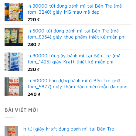
In 80000 túi đựng bánh mì tại Bến Tre (mã
tbm_3248) giấy MG mẫu mã đẹp
220
₫
In 6000 túi đựng bánh mì tại Bến Tre (mã
tbm_8354) giấy thực phẩm thiết kế miễn phí
280
₫
In 80000 túi giấy bánh mì tại Bến Tre (mã
tbm_1425) giấy Kraft thiết kế miễn phí
220
₫
In 50000 bao đựng bánh mì ở Bến Tre (mã
tbm_5877) giấy thấm dầu nhiều mẫu đa dạng
240
₫
BÀI VIẾT MỚI
In túi giấy kraft đựng bánh mì tại Bến Tre
ở