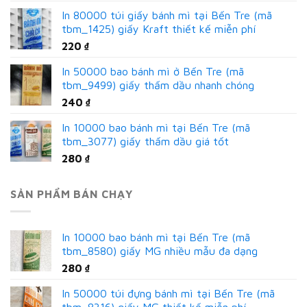
In 80000 túi giấy bánh mì tại Bến Tre (mã
tbm_1425) giấy Kraft thiết kế miễn phí
220
₫
In 50000 bao bánh mì ở Bến Tre (mã
tbm_9499) giấy thấm dầu nhanh chóng
240
₫
In 10000 bao bánh mì tại Bến Tre (mã
tbm_3077) giấy thấm dầu giá tốt
280
₫
SẢN PHẨM BÁN CHẠY
In 10000 bao bánh mì tại Bến Tre (mã
tbm_8580) giấy MG nhiều mẫu đa dạng
280
₫
In 50000 túi đựng bánh mì tại Bến Tre (mã
tbm_8316) giấy MG thiết kế miễn phí