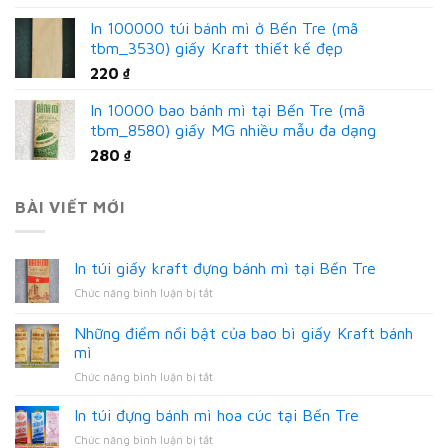
In 100000 túi bánh mì ở Bến Tre (mã
tbm_3530) giấy Kraft thiết kế đẹp
220
₫
In 10000 bao bánh mì tại Bến Tre (mã
tbm_8580) giấy MG nhiều mẫu đa dạng
280
₫
BÀI VIẾT MỚI
In túi giấy kraft đựng bánh mì tại Bến Tre
ở
Chức năng bình luận bị tắt
In
túi
Những điểm nổi bật của bao bì giấy Kraft bánh
giấy
mì
kraft
ở
Chức năng bình luận bị tắt
đựng
Những
bánh
điểm
mì
In túi đựng bánh mì hoa cúc tại Bến Tre
nổi
tại
ở
Chức năng bình luận bị tắt
bật
Bến