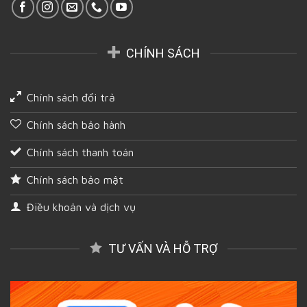
cậy
và
chất
lượng
CHÍNH SÁCH
tại
Bến
Tre
Chính sách đổi trả
Chính sách bảo hành
Chính sách thanh toán
Chính sách bảo mật
Điều khoản và dịch vụ
TƯ VẤN VÀ HỖ TRỢ