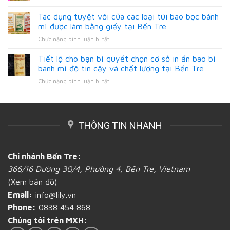
In
của
Tre
túi
Tác dụng tuyệt vời của các loại túi bao bọc bánh
bao
đựng
bì
mì được làm bằng giấy tại Bến Tre
bánh
giấy
ở
Chức năng bình luận bị tắt
mì
Kraft
Tác
hoa
bánh
dụng
cúc
Tiết lộ cho bạn bí quyết chọn cơ sở in ấn bao bì
mì
tuyệt
tại
bánh mì độ tin cậy và chất lượng tại Bến Tre
vời
Bến
ở
Chức năng bình luận bị tắt
của
Tre
Tiết
các
lộ
loại
cho
túi
bạn
bao
THÔNG TIN NHANH
bí
bọc
quyết
bánh
chọn
mì
cơ
được
Chi nhánh Bến Tre:
sở
làm
366/16 Đường 30/4, Phường 4, Bến Tre, Vietnam
in
bằng
ấn
giấy
(Xem bản đồ)
bao
tại
Email:
info@lily.vn
bì
Bến
bánh
Tre
Phone:
0838 454 868
mì
Chúng tôi trên MXH:
độ
tin