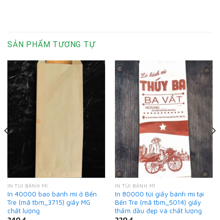
SẢN PHẨM TƯƠNG TỰ
IN TÚI BÁNH MÌ
IN TÚI BÁNH MÌ
In 40000 bao bánh mì ở Bến
In 80000 túi giấy bánh mì tại
Tre (mã tbm_3715) giấy MG
Bến Tre (mã tbm_5014) giấy
chất lượng
thấm dầu đẹp và chất lượng
240
₫
220
₫