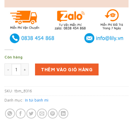
Còn hàng
In 50000 túi đựng bánh mì tại Bến Tre (mã tbm_8316) giấy M
THÊM VÀO GIỎ HÀNG
SKU:
tbm_8316
Danh mục:
In túi bánh mì