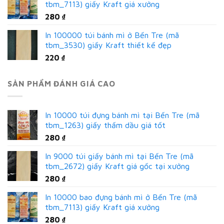
tbm_7113) giấy Kraft giá xưởng
280
₫
In 100000 túi bánh mì ở Bến Tre (mã
tbm_3530) giấy Kraft thiết kế đẹp
220
₫
SẢN PHẨM ĐÁNH GIÁ CAO
In 10000 túi đựng bánh mì tại Bến Tre (mã
tbm_1263) giấy thấm dầu giá tốt
280
₫
In 9000 túi giấy bánh mì tại Bến Tre (mã
tbm_2672) giấy Kraft giá gốc tại xưởng
280
₫
In 10000 bao đựng bánh mì ở Bến Tre (mã
tbm_7113) giấy Kraft giá xưởng
280
₫